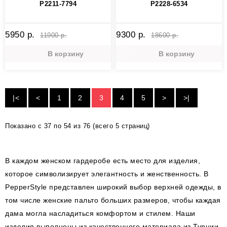
P2211-7794
P2228-6534
5950 р.
9300 р.
11900 р.
18600 р.
В корзину
В корзину
|<
<
1
2
3
4
5
>
>|
Показано с 37 по 54 из 76 (всего 5 страниц)
В каждом женском гардеробе есть место для изделия,
которое символизирует элегантность и женственность. В
PepperStyle представлен широкий выбор верхней одежды, в
том числе женские пальто больших размеров, чтобы каждая
дама могла насладиться комфортом и стилем. Наши
изделия выполнены из качественного материала из Турции,