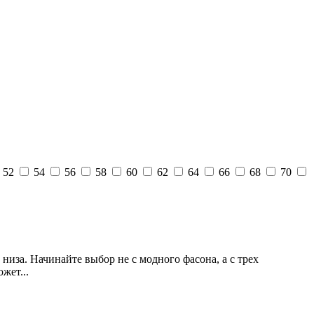
52
54
56
58
60
62
64
66
68
70
низа. Начинайте выбор не с модного фасона, а с трех
жет...