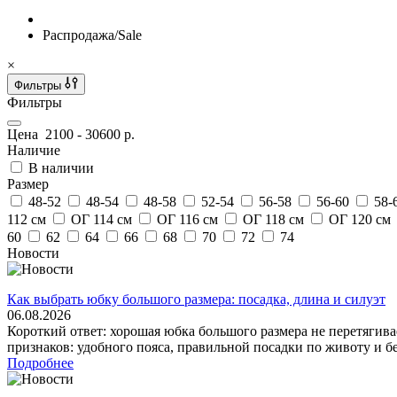
Распродажа/Sale
×
Фильтры
Фильтры
Цена
2100
-
30600
р.
Наличие
В наличии
Размер
48-52
48-54
48-58
52-54
56-58
56-60
58-
112 см
ОГ 114 см
ОГ 116 см
ОГ 118 см
ОГ 120 см
60
62
64
66
68
70
72
74
Новости
Как выбрать юбку большого размера: посадка, длина и силуэт
06.08.2026
Короткий ответ: хорошая юбка большого размера не перетягива
признаков: удобного пояса, правильной посадки по животу и бе
Подробнее