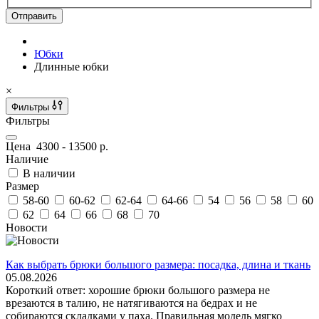
Отправить
Юбки
Длинные юбки
×
Фильтры
Фильтры
Цена
4300
-
13500
р.
Наличие
В наличии
Размер
58-60
60-62
62-64
64-66
54
56
58
60
62
64
66
68
70
Новости
Как выбрать брюки большого размера: посадка, длина и ткань
05.08.2026
Короткий ответ: хорошие брюки большого размера не
врезаются в талию, не натягиваются на бедрах и не
собираются складками у паха. Правильная модель мягко