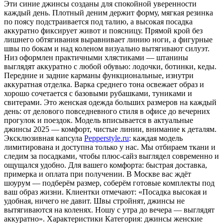
Эти синие джинсы созданы для спокойной уверенности
каждый день. Плотный деним держит форму, мягкая резинка
по поясу подстраивается под талию, а высокая посадка
аккуратно фиксирует живот и поясницу. Прямой крой без
лишнего обтягивания выравнивает линию ноги, а фигурные
швы по бокам и над коленом визуально вытягивают силуэт.
Низ оформлен практичными хлястиками — штанины
выглядят аккуратно с любой обувью: лодочки, ботинки, кеды.
Передние и задние карманы функциональные, изнутри
аккуратная отделка. Варка среднего тона освежает образ и
хорошо сочетается с базовыми рубашками, туниками и
свитерами. Это женская одежда больших размеров на каждый
день: от делового повседневного стиля в офисе до вечерних
прогулок и поездок. Модель вписывается в актуальные
джинсы 2025 — комфорт, чистые линии, внимание к деталям.
Эксклюзивная капсула
Pepperstyle.ru
: каждая модель
лимитирована и доступна только у нас. Мы отбираем ткани и
следим за посадками, чтобы плюс-сайз выглядел современно и
ощущался удобно. Для вашего комфорта: быстрая доставка,
примерка и оплата при получении. В Москве вас ждёт
шоурум — подберём размер, соберём готовые комплекты под
ваш образ жизни. Клиентки отмечают: «Посадка высокая и
удобная, ничего не давит. Швы стройнят, джинсы не
вытягиваются на коленях. Ношу с утра до вечера — выглядят
аккуратно». Характеристики Категория: джинсы женские