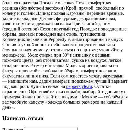
большого размера Посадка: высокая Пояс: комфортная
резинка (без жёсткой застёжки) Крой: прямой, свободный по
колену и голени Длина: полная Карманы: передние врезные,
задние накладные Детали: фигурные декоративные швы,
хлястики у низа, деликатная варка Цвет: синий деним
(средний оттенок) Сезон: круглый год Поводы: повседневные
образы, деловой повседневный стиль, путешествия
Коллекция: эксклюзив Pepperstyle, лимитированный выпуск
Состав и уход Хлопок с небольшим процентом эластана
(точные значения могут отличаться по партиям; уточняйте у
менеджера). Уход: стирка при 30° наизнанку с вещами
похожего цвета, без отбеливателя; сушка на воздухе; лёгкое
отпаривание. Размер и посадка Модель ориентирована на
фигуры плюс-сайз: свобода по бёдрам, комфорт по талии,
аккуратная линия низа. Если сомневаетесь между размерами
— напишите нам, дадим замеры и подскажем лучший вариант
под ваш рост. Купить сейчас на
pepperstyle.ru
. Остатки
ограничены. Оформляйте заказ онлайн, выбирайте доставку с
примеркой или приезжайте в шоурум в Москве — соберём для
вас удобную капсулу «одежда больших размеров на каждый
день».
Написать отзыв
Ваше имя: