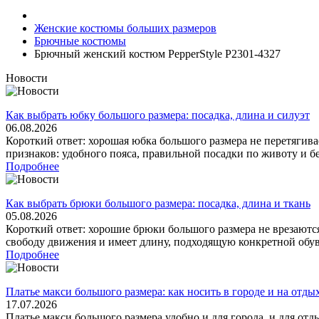
Женские костюмы больших размеров
Брючные костюмы
Брючный женский костюм PepperStyle P2301-4327
Новости
Как выбрать юбку большого размера: посадка, длина и силуэт
06.08.2026
Короткий ответ: хорошая юбка большого размера не перетягива
признаков: удобного пояса, правильной посадки по животу и бе
Подробнее
Как выбрать брюки большого размера: посадка, длина и ткань
05.08.2026
Короткий ответ: хорошие брюки большого размера не врезаются
свободу движения и имеет длину, подходящую конкретной обуви
Подробнее
Платье макси большого размера: как носить в городе и на отды
17.07.2026
Платье макси большого размера удобно и для города, и для отд