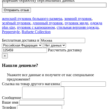
разрешаю обработку персональных данных
Отправить отзыв
женский пуховик большого размера
,
зимний пуховик
,
зелёный пуховик
,
длинный пуховик
,
пуховик миди
,
одежда
plus size
,
пуховик с капюшоном
,
стильная верхняя одежда
,
Pepperstyle
,
Rufuete Collection
Бесплатная доставка в
Рассчитать доставку
×
Нашли дешевле?
Укажите все данные и получите от нас специальное
предложение!
Ссылка на товар другого магазина
Сообщение
Ваше имя
Телефон