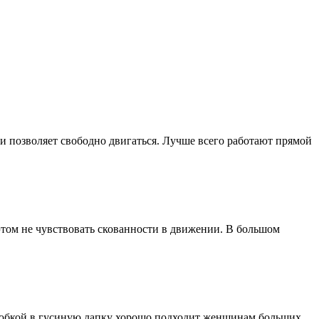
а и позволяет свободно двигаться. Лучше всего работают прямой
этом не чувствовать скованности в движении. В большом
и юбкой в гусиную лапку хорошо подходит женщинам больших