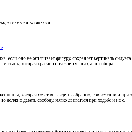
декоративными вставками
хе
ыха, если оно не обтягивает фигуру, сохраняет вертикаль силуэт
и ткань, которая красиво опускается вниз, а не собира...
женщины, которая хочет выглядеть собранно, современно и при 
о должно давать свободу, мягко двигаться при ходьбе и не с...
комплект большого размера Короткий ответ: костюм с жакетом 