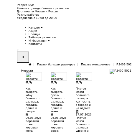
Pepper
Style
Женская одежда больших размеров
Доставка по Москве и России
Режим работы:
ежедневно с 10:00 до 20:00
Каталог
Акции
Бренды
Таблица размеров
Информация
Контакты
0
0
Платья больших размеров
Платье молодежное
P2409-502
Новости
Как
Как
Платье
выбрать
выбрать
макси
юбку
брюки
большого
большого
большого
размера:
размера:
размера:
как носить
посадка,
посадка,
в городе и
длина и
длина и
на отдыхе
силуэт
ткань
17.07.2026
06.08.2026
05.08.2026
Платье
Короткий
Короткий
макси
ответ:
ответ:
большого
хорошая
хорошие
размера
юбка
брюки
удобно и