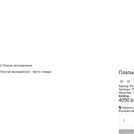
1 Платье молодежное
Плать
Бренд:
Pe
Артикул:
P
Наличие:
8100 р.
4050 р
Нашли 
Количеств