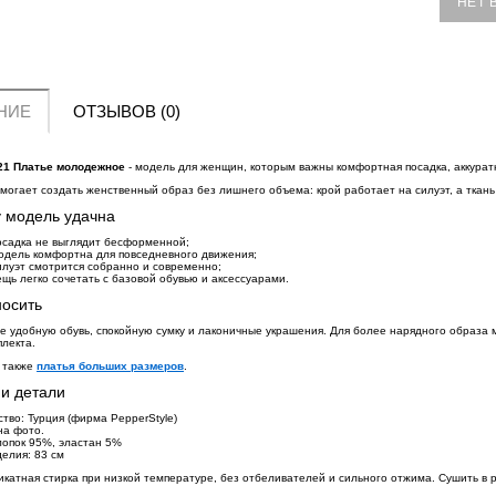
НЕТ 
НИЕ
ОТЗЫВОВ (0)
21 Платье молодежное
- модель для женщин, которым важны комфортная посадка, аккурат
могает создать женственный образ без лишнего объема: крой работает на силуэт, а ткань
 модель удачна
осадка не выглядит бесформенной;
одель комфортна для повседневного движения;
илуэт смотрится собранно и современно;
ещь легко сочетать с базовой обувью и аксессуарами.
носить
 удобную обувь, спокойную сумку и лаконичные украшения. Для более нарядного образа 
плекта.
 также
платья больших размеров
.
 и детали
тво: Турция (фирма PepperStyle)
 на фото.
лопок 95%, эластан 5%
елия: 83 см
икатная стирка при низкой температуре, без отбеливателей и сильного отжима. Сушить в 