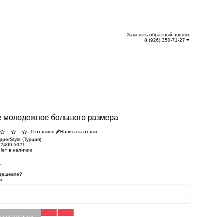
Заказать обратный звонок
8 (926) 350-71-27
е молодежное большого размера
0 отзывов
Написать отзыв
pperStyle (Турция)
2409-5021
Нет в наличии
.
дешевле?
о