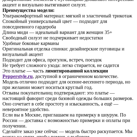
акцент и визуально вытягивают силуэт.
Преимущества модели:
Ультракомфортный материал: мягкий и эластичный трикотаж
Спокойный универсальный цвет — подходит для
повседневного гардероба
Длина миди — идеальный вариант для женщин 35+
Свободный силуэт не подчеркивает недостатки
Удобные боковые карманы
Оригинальная отделка спинки: дизайнерские пуговицы и
визуальный акцент
Подходит для офиса, прогулок, встреч, поездок
Не требует сложного ухода: легко стирается, не садится
Это платье — часть
лимитированной коллекции
Pepperstyle.ru
, доступной в ограниченном количестве.
Модель отлично подходит для осенне-весеннего периода, но
при желании может носиться круглый год.
Отзывы покупательниц подтверждают: это платье —
настоящий фаворит среди базовой одежды больших размеров.
Оно сочетает в себе простоту и изысканность, а ещё —
невероятное удобство.
Если вы в Москве, приглашаем на примерку в шоурум. По
России — доставка с возможностью примерки и оплаты при
получении.
Сделайте заказ уже сейчас — модель быстро раскупается. Мы
всегда на связи, чтобы помочь с выбором.