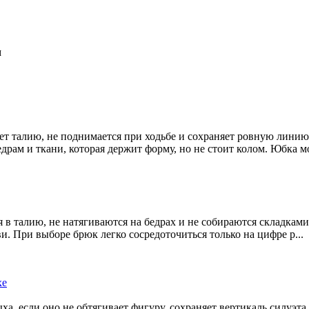
м
ет талию, не поднимается при ходьбе и сохраняет ровную линию 
драм и ткани, которая держит форму, но не стоит колом. Юбка мо
 в талию, не натягиваются на бедрах и не собираются складками
. При выборе брюк легко сосредоточиться только на цифре р...
хе
ыха, если оно не обтягивает фигуру, сохраняет вертикаль силуэт