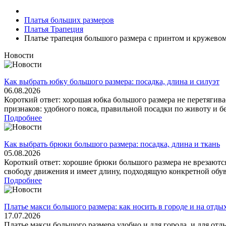
Платья больших размеров
Платья Трапеция
Платье трапеция большого размера с принтом и кружево
Новости
Как выбрать юбку большого размера: посадка, длина и силуэт
06.08.2026
Короткий ответ: хорошая юбка большого размера не перетягива
признаков: удобного пояса, правильной посадки по животу и бе
Подробнее
Как выбрать брюки большого размера: посадка, длина и ткань
05.08.2026
Короткий ответ: хорошие брюки большого размера не врезаются
свободу движения и имеет длину, подходящую конкретной обуви
Подробнее
Платье макси большого размера: как носить в городе и на отды
17.07.2026
Платье макси большого размера удобно и для города, и для отд