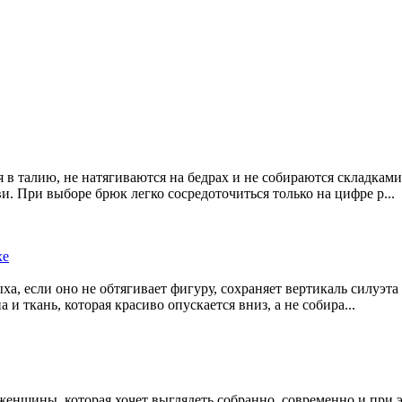
 в талию, не натягиваются на бедрах и не собираются складками
. При выборе брюк легко сосредоточиться только на цифре р...
хе
ыха, если оно не обтягивает фигуру, сохраняет вертикаль силуэт
и ткань, которая красиво опускается вниз, а не собира...
женщины, которая хочет выглядеть собранно, современно и при 