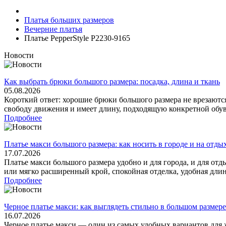
Платья больших размеров
Вечерние платья
Платье PepperStyle P2230-9165
Новости
Как выбрать брюки большого размера: посадка, длина и ткань
05.08.2026
Короткий ответ: хорошие брюки большого размера не врезаются
свободу движения и имеет длину, подходящую конкретной обуви
Подробнее
Платье макси большого размера: как носить в городе и на отды
17.07.2026
Платье макси большого размера удобно и для города, и для отд
или мягко расширенный крой, спокойная отделка, удобная длина 
Подробнее
Черное платье макси: как выглядеть стильно в большом размере
16.07.2026
Черное платье макси — один из самых удобных вариантов для 