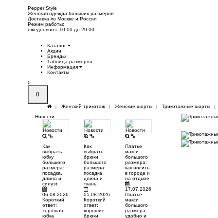
Pepper
Style
Женская одежда больших размеров
Доставка по Москве и России
Режим работы:
ежедневно с 10:00 до 20:00
Каталог
Акции
Бренды
Таблица размеров
Информация
Контакты
0
0
Женский трикотаж
Женские шорты
Трикотажные шорты
Новости
Как
Как
Платье
выбрать
выбрать
макси
юбку
брюки
большого
большого
большого
размера:
размера:
размера:
как носить
посадка,
посадка,
в городе и
длина и
длина и
на отдыхе
силуэт
ткань
17.07.2026
06.08.2026
05.08.2026
Платье
Короткий
Короткий
макси
ответ:
ответ:
большого
хорошая
хорошие
размера
юбка
брюки
удобно и