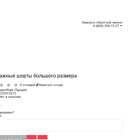
Заказать обратный звонок
8 (926) 350-71-27
тажные шорты большого размера
0 отзывов
Написать отзыв
pperStyle (Турция)
2203-5271
Нет в наличии
.
дешевле?
о