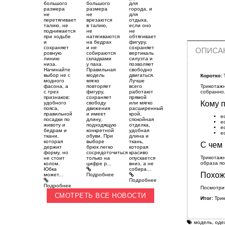
большого
большого
для
размера
размера
города, и
не
не
для
перетягивает
врезаются
отдыха,
талию, не
в талию,
если оно
поднимается
не
не
при ходьбе
натягиваются
обтягивает
и
на бедрах
фигуру,
сохраняет
и не
сохраняет
ОПИСА
ровную
собираются
вертикаль
линию
складками
силуэта и
низа.
у паха.
позволяет
Начинайте
Правильная
свободно
выбор не с
модель
двигаться.
Коротко:
Т
модного
мягко
Лучше
фасона, а
повторяет
всего
Трикотажн
с трех
фигуру,
работают
собранно.
признаков:
сохраняет
прямой
Кому п
удобного
свободу
или мягко
пояса,
движения
расширенный
правильной
и имеет
крой,
е
посадки по
длину,
спокойная
е
животу и
подходящую
отделка,
е
бедрам и
конкретной
удобная
е
ткани,
обуви. При
длина и
которая
выборе
ткань,
С чем 
держит
брюк легко
которая
форму, но
сосредоточиться
красиво
Трикотажн
не стоит
только на
опускается
образа по
колом.
цифре р...
вниз, а не
Юбка
собира...
Похож
может...
Подробнее
Подробнее
Подробнее
Посмотри
СМОТРЕТЬ ВСЕ НОВОСТИ
Итог:
Трик
модель
,
оде