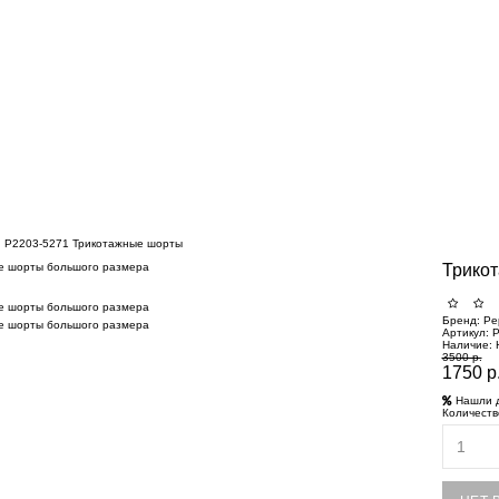
Р2203-5271 Трикотажные шорты
Трико
Бренд:
Pe
Артикул:
Р
Наличие:
3500 р.
1750 р
Нашли 
Количеств