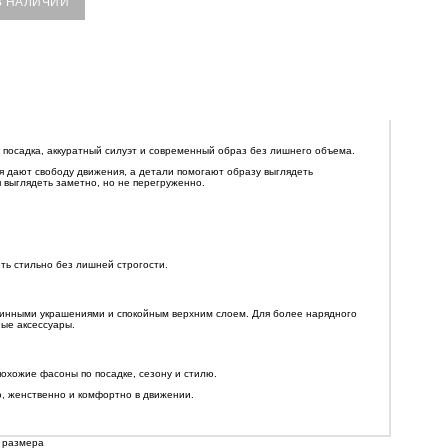
В НАЛИЧИИ
осадка, аккуратный силуэт и современный образ без лишнего объема.
 дают свободу движения, а детали помогают образу выглядеть
я выглядеть заметно, но не перегруженно.
ть стильно без лишней строгости.
линными украшениями и спокойным верхним слоем. Для более нарядного
ные аксессуары.
охожие фасоны по посадке, сезону и стилю.
, женственно и комфортно в движении.
 размера