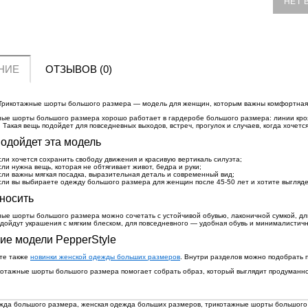
НЕТ 
НИЕ
ОТЗЫВОВ (0)
рикотажные шорты большого размера — модель для женщин, которым важны комфортная п
ые шорты большого размера хорошо работает в гардеробе большого размера: линии кроя
 Такая вещь подойдет для повседневных выходов, встреч, прогулок и случаев, когда хочетс
одойдет эта модель
сли хочется сохранить свободу движения и красивую вертикаль силуэта;
сли нужна вещь, которая не обтягивает живот, бедра и руки;
сли важны мягкая посадка, выразительная деталь и современный вид;
сли вы выбираете одежду большого размера для женщин после 45-50 лет и хотите выгляде
носить
ые шорты большого размера можно сочетать с устойчивой обувью, лаконичной сумкой, д
дойдут украшения с мягким блеском, для повседневного — удобная обувь и минималистич
ие модели PepperStyle
те также
новинки женской одежды больших размеров
. Внутри разделов можно подобрать п
отажные шорты большого размера помогает собрать образ, который выглядит продуманно
жда большого размера
,
женская одежда больших размеров
,
трикотажные шорты большого