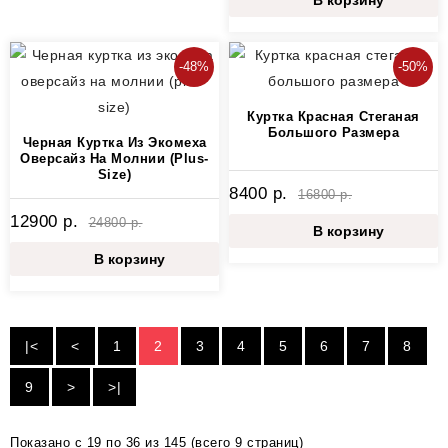
-48%
-50%
Куртка Красная Стеганая
Большого Размера
Черная Куртка Из Экомеха
Оверсайз На Молнии (plus-
Size)
8400 р.
16800 р.
12900 р.
24800 р.
В корзину
В корзину
|<
<
1
2
3
4
5
6
7
8
9
>
>|
Показано с 19 по 36 из 145 (всего 9 страниц)